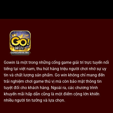
Gowin là một trong những cổng game giải trí trực tuyến nổi
tiếng tại việt nam, thu hút hàng triệu người chơi nhờ sự uy
tín và chất lượng sản phẩm. Go win không chỉ mang đến
trải nghiệm chơi game thú vị mà còn bảo mật thông tin
tuyệt đối cho khách hàng. Ngoài ra, các chương trình
khuyến mãi hấp dẫn cũng là một điểm cộng lớn khiến
nhiều người tin tưởng và lựa chọn.