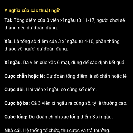
Ý nghĩa của các thuật ngữ
Tài:
Tổng điểm của 3 viên xí ngầu từ 11-17, người chơi sẽ
thắng nếu dự đoán đúng.
Xỉu:
Là tổng số điểm của 3 xí ngầu từ 4-10, phần thắng
thuộc về người dự đoán đúng.
Xí ngầu:
Ba viên xúc xắc 6 mặt, dùng để xác định kết quả.
Cược chẵn hoặc lẻ:
Dự đoán tổng điểm là số chẵn hoặc lẻ.
Cược đôi:
Hai viên xí ngầu có cùng số điểm.
Cược bộ ba:
Cả 3 viên xí ngầu ra cùng số, tỷ lệ thưởng cao.
Cược tổng:
Dự đoán chính xác tổng điểm 3 xí ngầu.
Nhà cái:
Hệ thống tổ chức, thu cược và trả thưởng.