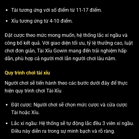
Tài tương ứng với số điểm từ 11-17 điểm.
Xỉu tương ứng từ 4-10 điểm.
Đặt cược theo mức mong muốn, hệ thống lắc xí ngầu và
công bố kết quả. Với giao diện tối ưu, tỷ lệ thưởng cao, luật
chơi đơn giản, Tài Xỉu Gowin mang đến trải nghiệm hấp
dẫn, phù hợp cả người mới lẫn người chơi lâu năm.
Quy trình chơi tài xỉu
Người chơi sẽ tiến hành theo các bước dưới đây để thực
hiện quy trình chơi Tài-Xỉu
Đặt cược: Người chơi sẽ chọn mức cược và cửa cược
Tài hoặc Xỉu.
Lắc xí ngầu: Hệ thống sẽ tự động lắc đều 3 viên xí ngầu.
Điều này diễn ra trong sự minh bạch và rõ ràng.