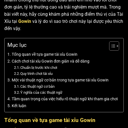
đơn giản, tỷ lệ thưởng cao và trải nghiệm mượt mà. Trong
bài viết này, hãy cùng khám phá những điểm thú vị của Tài
Xỉu tại
Gowin
và lý do vì sao trò chơi này lại được yêu thích
đến vậy.
Mục lục
Tổng quan về tựa game tài xỉu Gowin
Cách chơi tài xỉu Gowin đơn giản và dễ dàng
Chuẩn bị trước khi chơi
Quy trình chơi tài xỉu
Một vài thuật ngữ cơ bản trong tựa game tài xỉu Gowin
Các thuật ngữ cơ bản
Ý nghĩa của các thuật ngữ
Tầm quan trọng của việc hiểu rõ thuật ngữ khi tham gia chơi
Kết luận
Tổng quan về tựa game tài xỉu Gowin