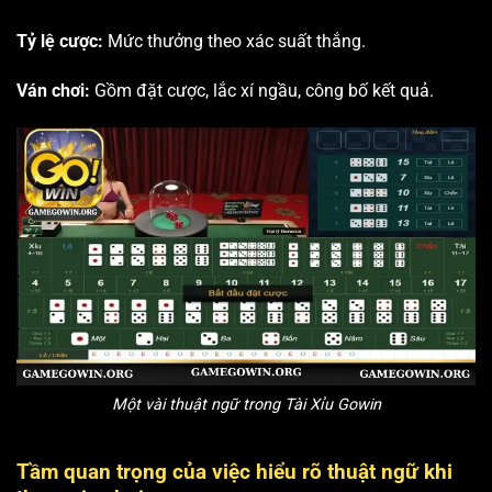
Tỷ lệ cược:
Mức thưởng theo xác suất thắng.
Ván chơi:
Gồm đặt cược, lắc xí ngầu, công bố kết quả.
Một vài thuật ngữ trong Tài Xỉu Gowin
Tầm quan trọng của việc hiểu rõ thuật ngữ khi