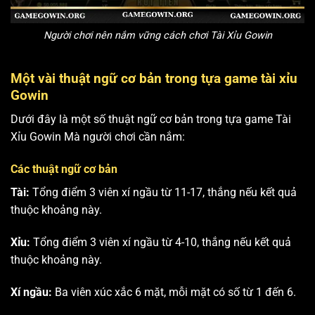
Người chơi nên nắm vững cách chơi Tài Xỉu Gowin
Một vài thuật ngữ cơ bản trong tựa game tài xỉu
Gowin
Dưới đây là một số thuật ngữ cơ bản trong tựa game Tài
Xỉu Gowin Mà người chơi cần nắm:
Các thuật ngữ cơ bản
Tài
:
Tổng điểm 3 viên xí ngầu từ 11-17, thắng nếu kết quả
thuộc khoảng này.
Xỉu
:
Tổng điểm 3 viên xí ngầu từ 4-10, thắng nếu kết quả
thuộc khoảng này.
Xí ngầu
:
Ba viên xúc xắc 6 mặt, mỗi mặt có số từ 1 đến 6.