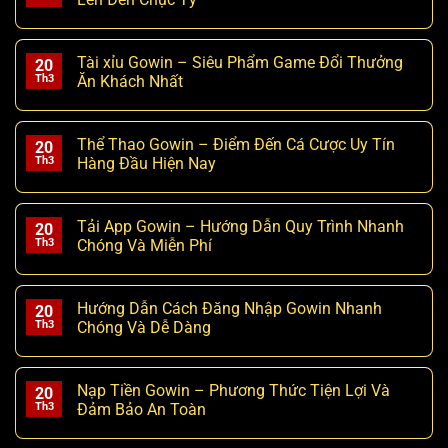
Tài xỉu Gowin – Siêu Phẩm Game Đổi Thưởng
20
Th3
Ăn Khách Nhất
Thể Thao Gowin – Điểm Đến Cá Cược Uy Tín
20
Th3
Hàng Đầu Hiện Nay
Tải App Gowin – Hướng Dẫn Quy Trình Nhanh
20
Th3
Chóng Và Miễn Phí
Hướng Dẫn Cách Đăng Nhập Gowin Nhanh
20
Th3
Chóng Và Dễ Dàng
Nạp Tiền Gowin – Phương Thức Tiện Lợi Và
20
Th3
Đảm Bảo An Toàn