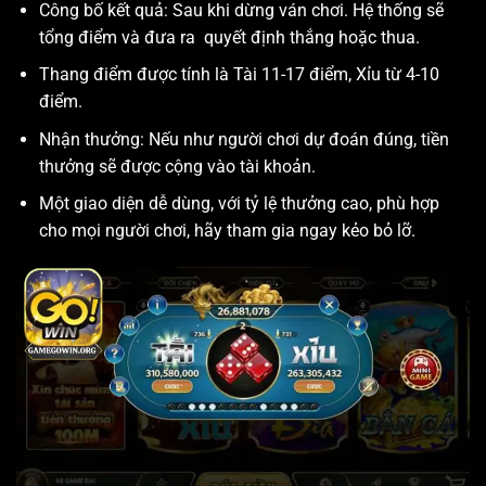
Công bố kết quả: Sau khi dừng ván chơi. Hệ thống sẽ
tổng điểm và đưa ra quyết định thắng hoặc thua.
Thang điểm được tính là Tài 11-17 điểm, Xỉu từ 4-10
điểm.
Nhận thưởng: Nếu như người chơi dự đoán đúng, tiền
thưởng sẽ được cộng vào tài khoản.
Một giao diện dễ dùng, với tỷ lệ thưởng cao, phù hợp
cho mọi người chơi, hãy tham gia ngay kẻo bỏ lỡ.