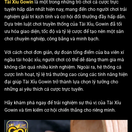
Tài Xỉu Gowin
là một trong những trò chơi cá cược trực
tuyến hấp dẫn nhất hiện nay, mang đến cho người chơi trải
nghiệm giải trí kịch tính và cơ hội đổi thưởng đầy hấp dẫn.
Dựa trên luật chơi truyền thống của Tài Xỉu, Gowin đã tối
ưu hóa giao diện, tốc độ và tỷ lệ cược để tạo nên một sân
chơi chuyên nghiệp, công bằng và minh bạch.
Với cách chơi đơn giản, dự đoán tổng điểm của ba viên xí
ngầu tài hoặc xỉu, người chơi có thể dễ dàng tham gia mà
không cần quá nhiều kinh nghiệm. Ngoài ra, hệ thống cá
cược linh hoạt, tỷ lệ trả thưởng cao cùng các tính năng hiện
đại giúp Tài Xỉu Gowin trở thành lựa chọn lý tưởng cho
những ai yêu thích cá cược trực tuyến.
Hãy khám phá ngay để trải nghiệm sự thú vị của Tài Xỉu
Gowin và tìm kiếm cơ hội chiến thắng cho riêng mình.