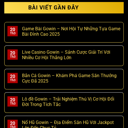
BÀI VIẾT GẦN ĐÂY
Game Bài Gowin – Nơi Hội Tự Những Tựa Game
20
Th3
Bài Đỉnh Cao 2025
Live Casino Gowin – Sảnh Cược Giải Trí Với
20
Th3
Nhiều Cơ Hội Thắng Lớn
Bắn Cá Gowin – Khám Phá Game Săn Thưởng
20
Th3
Cực Đã 2025
Lô đề Gowin – Trải Nghiệm Thú Vị Cơ Hội Đổi
20
Th3
Đời Trong Tích Tắc
Nổ Hũ Gowin – Địa Điểm Săn Hũ Với Jackpot
20
Th3
Lên Đến Chục Tỷ