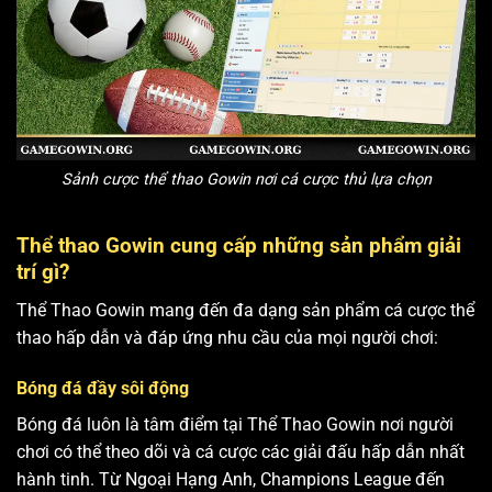
Sảnh cược thể thao Gowin nơi cá cược thủ lựa chọn
Thể thao Gowin cung cấp những sản phẩm giải
trí gì?
Thể Thao Gowin mang đến đa dạng sản phẩm cá cược thể
thao hấp dẫn và đáp ứng nhu cầu của mọi người chơi:
Bóng đá đầy sôi động
Bóng đá luôn là tâm điểm tại Thể Thao Gowin nơi người
chơi có thể theo dõi và cá cược các giải đấu hấp dẫn nhất
hành tinh. Từ Ngoại Hạng Anh, Champions League đến