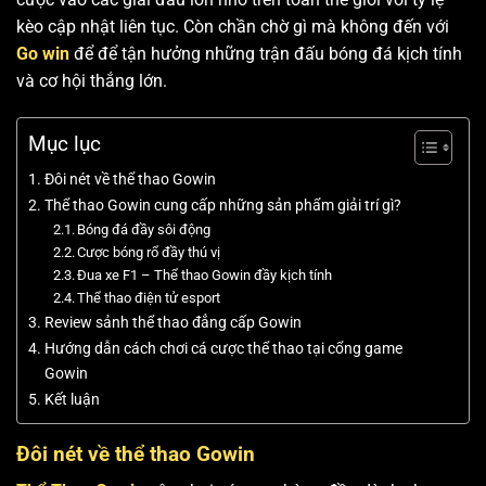
kèo cập nhật liên tục. Còn chần chờ gì mà không đến với
Go win
để để tận hưởng những trận đấu bóng đá kịch tính
và cơ hội thắng lớn.
Mục lục
Đôi nét về thể thao Gowin
Thể thao Gowin cung cấp những sản phẩm giải trí gì?
Bóng đá đầy sôi động
Cược bóng rổ đầy thú vị
Đua xe F1 – Thể thao Gowin đầy kịch tính
Thể thao điện tử esport
Review sảnh thể thao đẳng cấp Gowin
Hướng dẫn cách chơi cá cược thể thao tại cổng game
Gowin
Kết luận
Đôi nét về thể thao Gowin