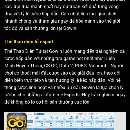
sắc, đội đua mạnh nhất hay dự đoán kết quả từng vòng
đua với tỷ lệ cược hấp dẫn. Cập nhật liên tục, giao dịch
nhanh chóng và tham gia ngay để hòa mình vào thế giới
tốc độ và săn thưởng lớn tại Gowin.
Thể thao điện tử esport
Thể Thao Điện Tử tại Gowin luôn mang đến trải nghiệm cá
cược hấp dẫn với những tựa game hot nhất như : Liên
Minh Huyền Thoại, CS:GO, Dota 2, PUBG, Valorant… Người
chơi có thoải mái đặt cược vào các giải đấu lớn, theo dõi
diễn biến trực tiếp và tận hưởng tỷ lệ kèo hấp dẫn. Với hệ
thống cược linh hoạt và nhiều ưu đãi, Gowin là lựa chọn lý
tưởng cho những ai đam mê Esports. Hãy trải nghiệm ngay
để không bỏ lỡ cơ hội săn thưởng cực lớn.