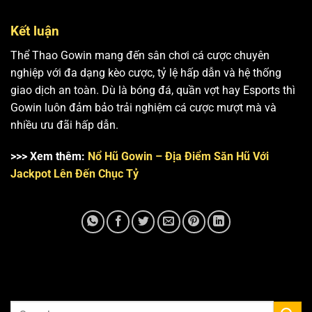
Kết luận
Thể Thao Gowin mang đến sân chơi cá cược chuyên
nghiệp với đa dạng kèo cược, tỷ lệ hấp dẫn và hệ thống
giao dịch an toàn. Dù là bóng đá, quần vợt hay Esports thì
Gowin luôn đảm bảo trải nghiệm cá cược mượt mà và
nhiều ưu đãi hấp dẫn.
>>> Xem thêm:
Nổ Hũ Gowin – Địa Điểm Săn Hũ Với
Jackpot Lên Đến Chục Tỷ