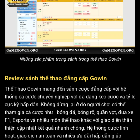
Những sản phẩm trong sảnh trong thể thao Gowin
Review sảnh thể thao đẳng cấp Gowin
Thể Thao Gowin mang đến sảnh cược đẳng cấp với hệ
thống cá cược chuyên nghiệp với đa dạng kèo cược và tỷ lệ
cực kỳ hấp dẫn. Không dừng lại ở đó người chơi có thể
tham gia cá cược như : bóng đá, bóng rổ, quần vợt, đua xe
F1, Esports và nhiều môn thể thao khác với giao diện thân
thiện cập nhật kết quả nhanh chóng. Hệ thống cược linh
hoạt, giao dịch an toàn và nhiều ưu đãi hấp dẫn giúp