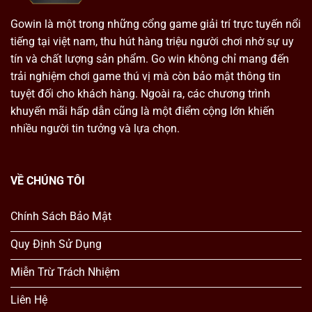
Gowin là một trong những cổng game giải trí trực tuyến nổi
tiếng tại việt nam, thu hút hàng triệu người chơi nhờ sự uy
tín và chất lượng sản phẩm. Go win không chỉ mang đến
trải nghiệm chơi game thú vị mà còn bảo mật thông tin
tuyệt đối cho khách hàng. Ngoài ra, các chương trình
khuyến mãi hấp dẫn cũng là một điểm cộng lớn khiến
nhiều người tin tưởng và lựa chọn.
VỀ CHÚNG TÔI
Chính Sách Bảo Mật
Quy Định Sử Dụng
Miễn Trừ Trách Nhiệm
Liên Hệ