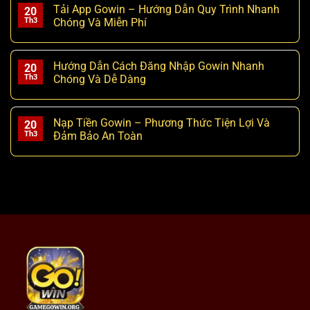
Tải App Gowin – Hướng Dẫn Quy Trình Nhanh
20
Th3
Chóng Và Miễn Phí
Hướng Dẫn Cách Đăng Nhập Gowin Nhanh
20
Th3
Chóng Và Dễ Dàng
Nạp Tiền Gowin – Phương Thức Tiện Lợi Và
20
Th3
Đảm Bảo An Toàn